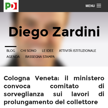
MENU
Contattami
Seguimi
Diego Zardini
BLOG
CHI SONO
LE IDEE
ATTIVITÀ ISTITUZIONALE
AGENDA
RASSEGNA STAMPA
Cologna Veneta: il ministero
convoca comitato di
sorveglianza sui lavori di
prolungamento del collettore