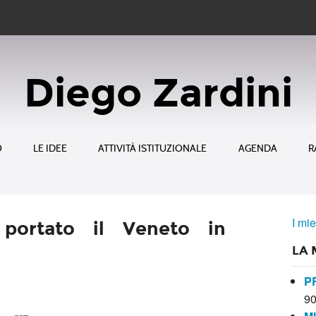
Diego Zardini
O
LE IDEE
ATTIVITÀ ISTITUZIONALE
AGENDA
R
I mie
portato il Veneto in
LA 
P
9