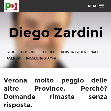
MENU
Contattami
Seguimi
Diego Zardini
BLOG
CHI SONO
LE IDEE
ATTIVITÀ ISTITUZIONALE
AGENDA
RASSEGNA STAMPA
Verona molto peggio delle
altre Province. Perchè?
Domande rimaste senza
risposta.