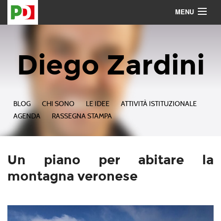
MENU
Contattami
Seguimi
Diego Zardini
BLOG
CHI SONO
LE IDEE
ATTIVITÀ ISTITUZIONALE
AGENDA
RASSEGNA STAMPA
Un piano per abitare la
montagna veronese