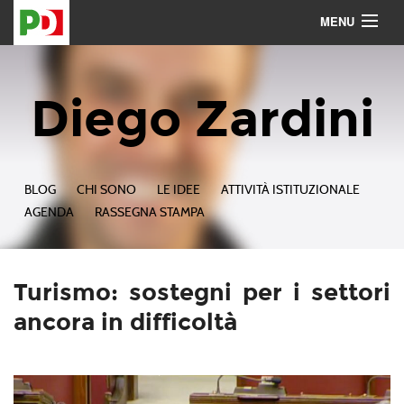
MENU
Contattami
Seguimi
Diego Zardini
BLOG
CHI SONO
LE IDEE
ATTIVITÀ ISTITUZIONALE
AGENDA
RASSEGNA STAMPA
Turismo: sostegni per i settori
ancora in difficoltà