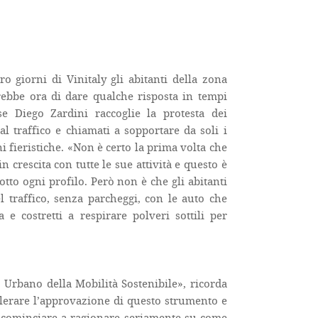
 giorni di Vinitaly gli abitanti della zona
rebbe ora di dare qualche risposta in tempi
se Diego Zardini raccoglie la protesta dei
al traffico e chiamati a sopportare da soli i
i fieristiche. «Non è certo la prima volta che
 in crescita con tutte le sue attività e questo è
tto ogni profilo. Però non è che gli abitanti
el traffico, senza parcheggi, con le auto che
e costretti a respirare polveri sottili per
Urbano della Mobilità Sostenibile», ricorda
celerare l’approvazione di questo strumento e
a cominciare a ragionare seriamente su come