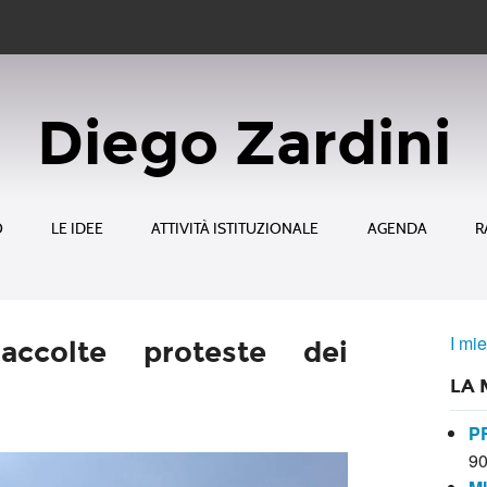
Diego Zardini
O
LE IDEE
ATTIVITÀ ISTITUZIONALE
AGENDA
R
I mie
raccolte proteste dei
LA 
P
9