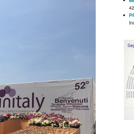
M
4
P
In