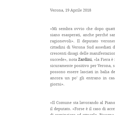
Verona, 19 Aprile 2018
«Mi sembra ovvio che dopo quattro
siano esasperati, anche perché sa
ragionevoli». Il deputato verone
cittadini di Verona Sud assediati d
crescenti disagi delle manifestazion
succede», nota
Zardini
, «la Fiera è
sicuramente positivo per Verona, so
possono essere lasciati in balia d
ancora un po’ gli entrano in casa 
giorni».
«Il Comune sta lavorando al Piano 
il deputato. «Forse è il caso di ac
di cominciare ad attuarlo. Bisogn