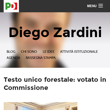
MENU
Contattami
Seguimi
Diego Zardini
BLOG
CHI SONO
LE IDEE
ATTIVITÀ ISTITUZIONALE
AGENDA
RASSEGNA STAMPA
Testo unico forestale: votato in
Commissione