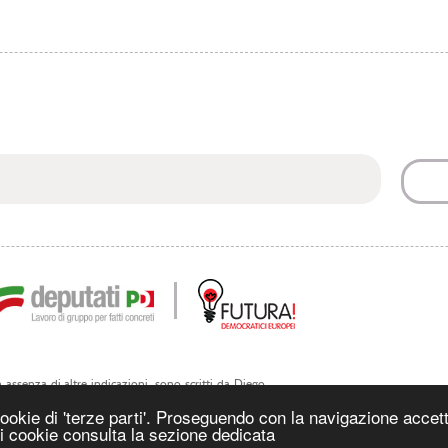
 in assenza di altre indicazioni, sono scritti da Diego
ri. Sono riutilizzabili riportando la fonte.
cookie di 'terze parti'. Proseguendo con la navigazione accetti
 i cookie consulta la sezione dedicata