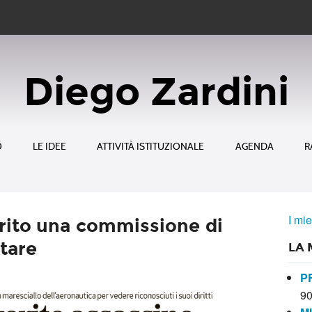
Diego Zardini
O
LE IDEE
ATTIVITÀ ISTITUZIONALE
AGENDA
R
I mie
rito una commissione di
tare
LA 
P
9