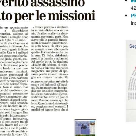
M
4
P
In