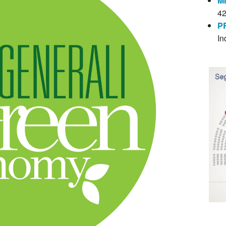
M
4
P
In