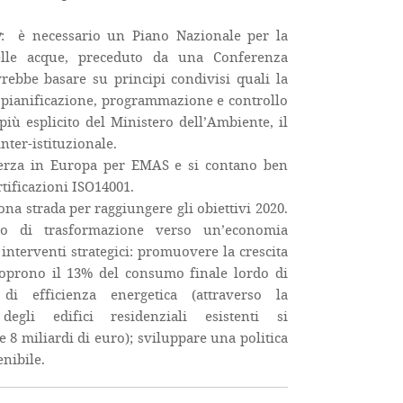
y
: è necessario un Piano Nazionale per la
delle acque, preceduto da una Conferenza
rebbe basare su principi condivisi quali la
di pianificazione, programmazione e controllo
più esplicito del Ministero dell’Ambiente, il
ter-istituzionale.
a terza in Europa per EMAS e si contano ben
rtificazioni ISO14001.
buona strada per raggiungere gli obiettivi 2020.
sso di trasformazione verso un’economia
interventi strategici: promuovere la crescita
 coprono il 13% del consumo finale lordo di
di efficienza energetica (attraverso la
 degli edifici residenziali esistenti si
e 8 miliardi di euro); sviluppare una politica
enibile.