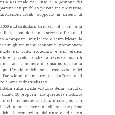
nzia Nazionale per l’uso e la gestione dei
 partenariati pubblico-privato tra università,
istrazioni locali; supporto ai sistemi di
5.000 mld di dollari.
La tutela del patrimonio
nibili, da cui derivano i servizi offerti dagli
so 4 proposte: migliorare e semplificare la
ncisivi gli strumenti economici; promuovere
andola nei conti economici e nei bilanci;
ttore privato anche attraverso accordi
di mercato; contenere il consumo del suolo
riqualificazione delle aree urbanizzate e del
e l’adozione di misure per rafforzare il
ro di aree industrializzate.
’Italia sulla strada virtuosa della circular
anzato 10 proposte. Tra queste: la modifica
uti effettivamente riciclati, il sostegno agli
, lo sviluppo del mercato delle materie prime
atiche, la promozione del riuso e del riciclo