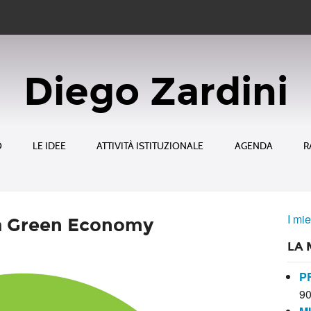
Diego Zardini
O
LE IDEE
ATTIVITÀ ISTITUZIONALE
AGENDA
R
I mie
la Green Economy
LA 
P
9