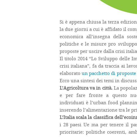
Si è appena chiusa la terza edizio
la due giorni a cui è affidato il com
economica all’insegna della soste
politiche e le misure pro svilupp
proposte per uscire dalla crisi ita
Il titolo 2014 “Lo Sviluppo delle 
crisi italiana”, fa da traccia ai la
elaborato
un pacchetto di proposte
Ecco una sintesi dei temi in discuss
L’Agricoltura va in città.
La popolaz
e per fare fronte a questo nuo
individuati è l’urban food plannin
inserendo l’alimentazione tra le pr
L’Italia scala la classifica dell’eco
i 28 paesi Ue ma per tenere il pa
prioritarie: politiche coerenti, am