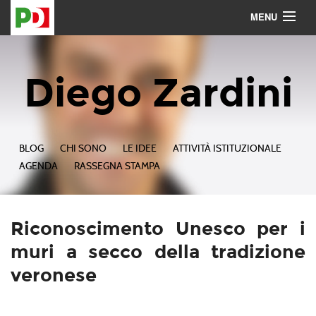
MENU
Contattami
Seguimi
Diego Zardini
BLOG
CHI SONO
LE IDEE
ATTIVITÀ ISTITUZIONALE
AGENDA
RASSEGNA STAMPA
Riconoscimento Unesco per i
muri a secco della tradizione
veronese