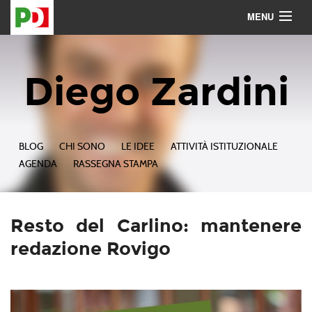
MENU
Contattami
Seguimi
Diego Zardini
BLOG
CHI SONO
LE IDEE
ATTIVITÀ ISTITUZIONALE
AGENDA
RASSEGNA STAMPA
Resto del Carlino: mantenere
redazione Rovigo