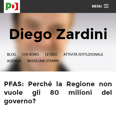
MENU
Contattami
Seguimi
Diego Zardini
BLOG
CHI SONO
LE IDEE
ATTIVITÀ ISTITUZIONALE
AGENDA
RASSEGNA STAMPA
PFAS: Perché la Regione non
vuole gli 80 milioni del
governo?