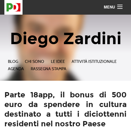
MENU
Contattami
Seguimi
Diego Zardini
BLOG
CHI SONO
LE IDEE
ATTIVITÀ ISTITUZIONALE
AGENDA
RASSEGNA STAMPA
Parte 18app, il bonus di 500
euro da spendere in cultura
destinato a tutti i diciottenni
residenti nel nostro Paese