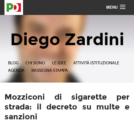
MENU
Contattami
Seguimi
Diego Zardini
BLOG
CHI SONO
LE IDEE
ATTIVITÀ ISTITUZIONALE
AGENDA
RASSEGNA STAMPA
Mozziconi di sigarette per
strada: il decreto su multe e
sanzioni