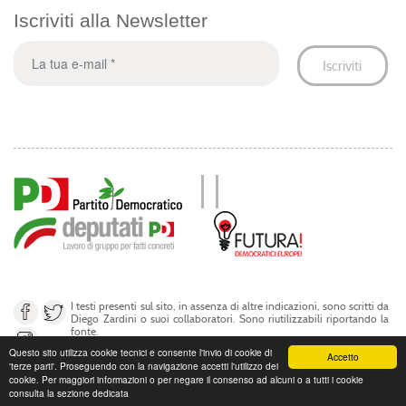
Iscriviti alla Newsletter
I testi presenti sul sito, in assenza di altre indicazioni, sono scritti da
Diego Zardini o suoi collaboratori. Sono riutilizzabili riportando la
fonte.
Questo sito utilizza cookie tecnici e consente l'invio di cookie di
Accetto
'terze parti'. Proseguendo con la navigazione accetti l'utilizzo dei
© Diego Zardini 2017
cookie. Per maggiori informazioni o per negare il consenso ad alcuni o a tutti i cookie
consulta la sezione dedicata