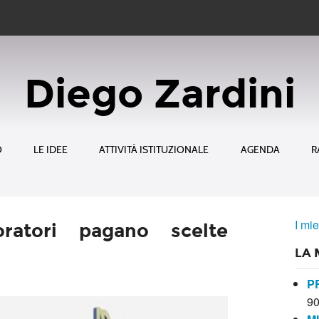
Diego Zardini
O
LE IDEE
ATTIVITÀ ISTITUZIONALE
AGENDA
R
I mie
oratori pagano scelte
LA 
P
9