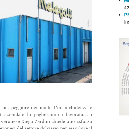
M
4
P
In
e nel peggiore dei modi. L’inconcludenza e
 aziendale lo pagheranno i lavoratori, i
ato veronese Diego Zardini chiede uno «sforzo
eronesi del settore dolciario per assorbire il