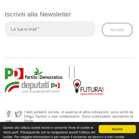
Iscriviti alla Newsletter
I testi presenti sul sito, in assenza di altre indicazioni, sono scritti da
Diego Zardini o suoi collaboratori. Sono riutilizzabili riportando la
fonte.
Questo sito utilizza cookie tecnici e consente l'invio di cookie di
Accetto
'terze parti'. Proseguendo con la navigazione accetti l'utilizzo dei
© Diego Zardini 2017
cookie. Per maggiori informazioni o per negare il consenso ad alcuni o a tutti i cookie