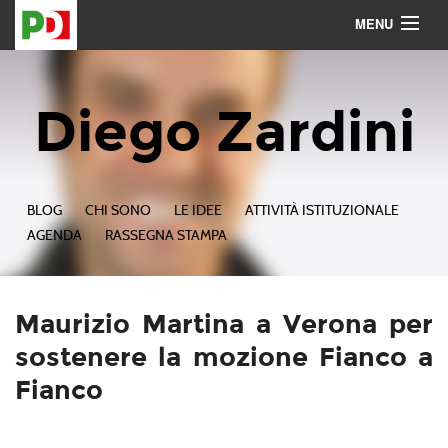
MENU
Contattami
Seguimi
Diego Zardini
BLOG
CHI SONO
LE IDEE
ATTIVITÀ ISTITUZIONALE
AGENDA
RASSEGNA STAMPA
Maurizio Martina a Verona per
sostenere la mozione Fianco a
Fianco