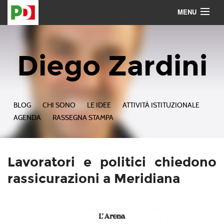
MENU
Contattami
Seguimi
Diego Zardini
BLOG
CHI SONO
LE IDEE
ATTIVITÀ ISTITUZIONALE
AGENDA
RASSEGNA STAMPA
Lavoratori e politici chiedono
rassicurazioni a Meridiana