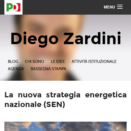
MENU
Contattami
Seguimi
Diego Zardini
BLOG
CHI SONO
LE IDEE
ATTIVITÀ ISTITUZIONALE
AGENDA
RASSEGNA STAMPA
La nuova strategia energetica
nazionale (SEN)