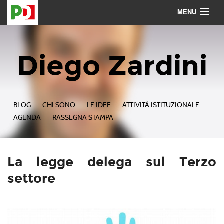
MENU
Contattami
Seguimi
Diego Zardini
BLOG
CHI SONO
LE IDEE
ATTIVITÀ ISTITUZIONALE
AGENDA
RASSEGNA STAMPA
La legge delega sul Terzo
settore