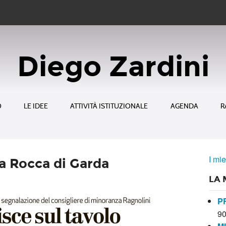
Diego Zardini
O
LE IDEE
ATTIVITÀ ISTITUZIONALE
AGENDA
R
I mie
la Rocca di Garda
LA 
P
9