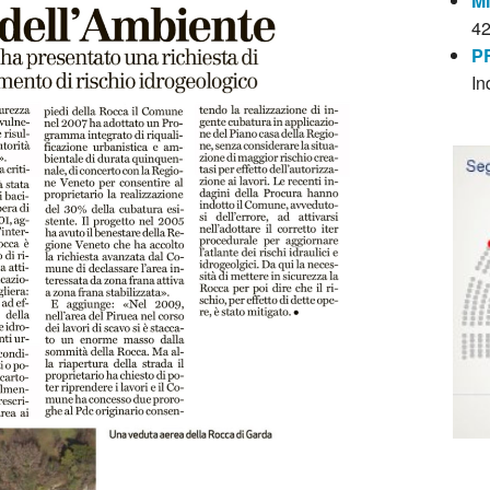
M
4
P
In