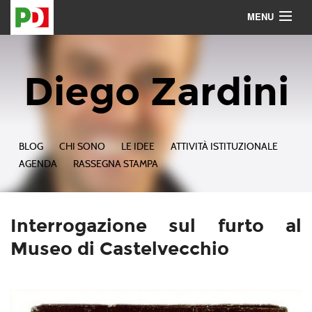
MENU
Contattami
Seguimi
Diego Zardini
BLOG
CHI SONO
LE IDEE
ATTIVITÀ ISTITUZIONALE
AGENDA
RASSEGNA STAMPA
Interrogazione sul furto al
Museo di Castelvecchio