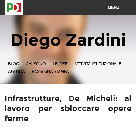
MENU
Contattami
Seguimi
Diego Zardini
BLOG
CHI SONO
LE IDEE
ATTIVITÀ ISTITUZIONALE
AGENDA
RASSEGNA STAMPA
Infrastrutture, De Micheli: al
lavoro per sbloccare opere
ferme