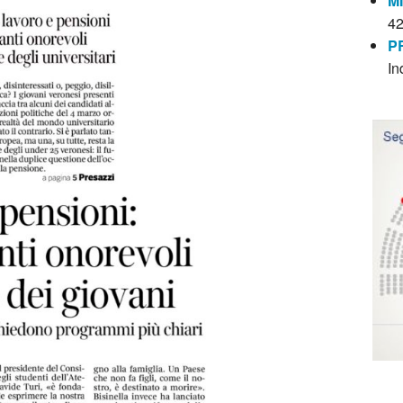
M
4
P
In