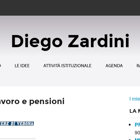
Diego Zardini
O
LE IDEE
ATTIVITÀ ISTITUZIONALE
AGENDA
R
I mie
avoro e pensioni
LA 
P
9