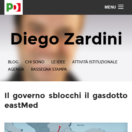
MENU
Contattami
Seguimi
Diego Zardini
BLOG
CHI SONO
LE IDEE
ATTIVITÀ ISTITUZIONALE
AGENDA
RASSEGNA STAMPA
Il governo sblocchi il gasdotto
eastMed