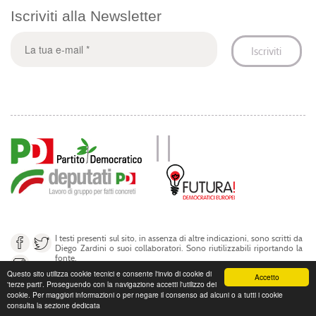
Iscriviti alla Newsletter
I testi presenti sul sito, in assenza di altre indicazioni, sono scritti da
Diego Zardini o suoi collaboratori. Sono riutilizzabili riportando la
fonte.
Questo sito utilizza cookie tecnici e consente l'invio di cookie di
Accetto
'terze parti'. Proseguendo con la navigazione accetti l'utilizzo dei
© Diego Zardini 2017
cookie. Per maggiori informazioni o per negare il consenso ad alcuni o a tutti i cookie
consulta la sezione dedicata