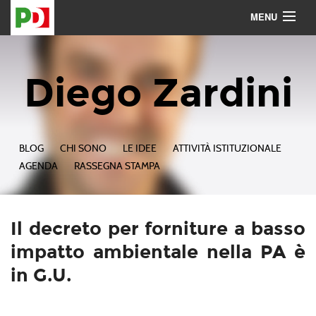
MENU
Contattami
Seguimi
Diego Zardini
BLOG
CHI SONO
LE IDEE
ATTIVITÀ ISTITUZIONALE
AGENDA
RASSEGNA STAMPA
Il decreto per forniture a basso
impatto ambientale nella PA è
in G.U.