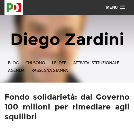
MENU
Contattami
Seguimi
Diego Zardini
BLOG
CHI SONO
LE IDEE
ATTIVITÀ ISTITUZIONALE
AGENDA
RASSEGNA STAMPA
Fondo solidarietà: dal Governo
100 milioni per rimediare agli
squilibri