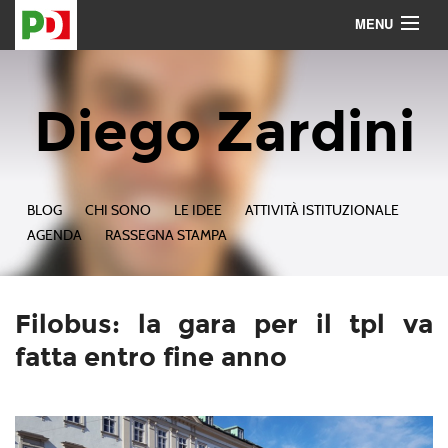
MENU
Contattami
Seguimi
Diego Zardini
BLOG
CHI SONO
LE IDEE
ATTIVITÀ ISTITUZIONALE
AGENDA
RASSEGNA STAMPA
Filobus: la gara per il tpl va
fatta entro fine anno