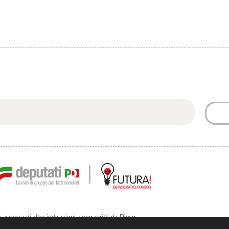
 in assenza di altre indicazioni, sono scritti da Diego
ri. Sono riutilizzabili riportando la fonte.