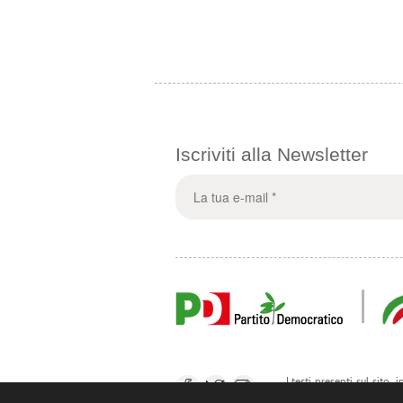
Iscriviti alla Newsletter
I testi presenti sul sito,
Zardini o suoi collaborato