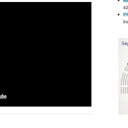
M
4
P
In