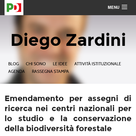
MENU
Contattami
Seguimi
Diego Zardini
BLOG
CHI SONO
LE IDEE
ATTIVITÀ ISTITUZIONALE
AGENDA
RASSEGNA STAMPA
Emendamento per assegni di
ricerca nei centri nazionali per
lo studio e la conservazione
della biodiversità forestale