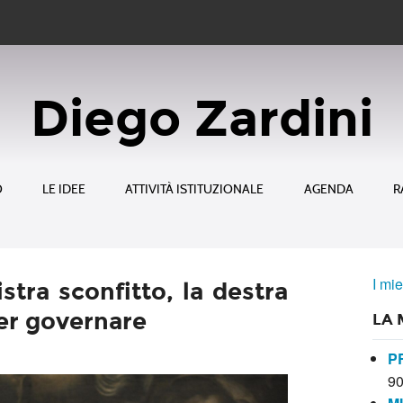
Diego Zardini
O
LE IDEE
ATTIVITÀ ISTITUZIONALE
AGENDA
R
I mie
istra sconfitto, la destra
per governare
LA 
P
9