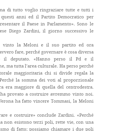
a di tutto voglio ringraziare tutte e tutti i
i questi anni ed il Partito Democratico per
resentare il Paese in Parlamento». Sono le
se Diego Zardini, il giorno successivo le
o vinto la Meloni e il suo partito ed ora
vvero fare, perché governare è cosa diversa
e il deputato. «Hanno perso il Pd e il
ne, ma tutta l’area culturale. Ha perso perché
orale maggioritaria chi si divide regala la
. Perché la somma dei voti al proporzionale
tra era maggiore di quella del centrodestra.
 ha provato a costruire avremmo vinto noi.
Verona ha fatto vincere Tommasi, la Meloni
are e costruire» conclude Zardini. «Perché
 non esistono terzi poli, rette vie, con una
ismo di fatto; possiamo chiamare i due poli