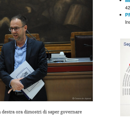
M
4
P
In
la destra ora dimostri di saper governare