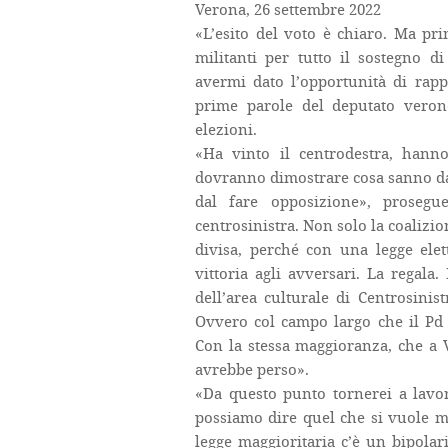
Verona, 26 settembre 2022
«L’esito del voto è chiaro. Ma prim
militanti per tutto il sostegno d
avermi dato l’opportunità di rapp
prime parole del deputato verone
elezioni.
«Ha vinto il centrodestra, hann
dovranno dimostrare cosa sanno da
dal fare opposizione», prosegu
centrosinistra. Non solo la coalizio
divisa, perché con una legge elett
vittoria agli avversari. La regala
dell’area culturale di Centrosinis
Ovvero col campo largo che il Pd
Con la stessa maggioranza, che a 
avrebbe perso».
«Da questo punto tornerei a lavor
possiamo dire quel che si vuole ma
legge maggioritaria c’è un bipolar