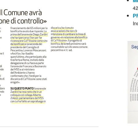
M
4
P
In