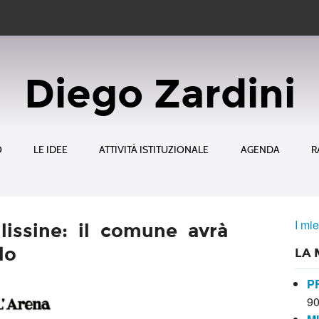
Diego Zardini
O
LE IDEE
ATTIVITÀ ISTITUZIONALE
AGENDA
R
I mie
ilissine: il comune avrà
lo
LA 
P
9