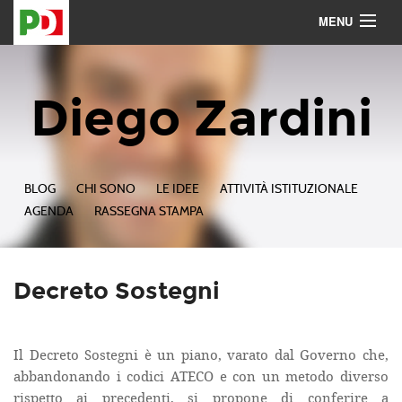
MENU
Contattami
Seguimi
Diego Zardini
BLOG
CHI SONO
LE IDEE
ATTIVITÀ ISTITUZIONALE
AGENDA
RASSEGNA STAMPA
Decreto Sostegni
Il Decreto Sostegni è un piano, varato dal Governo che,
abbandonando i codici ATECO e con un metodo diverso
rispetto ai precedenti, si propone di conferire a