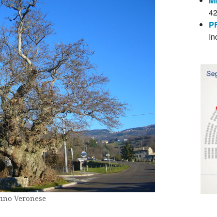
M
4
P
In
prino Veronese