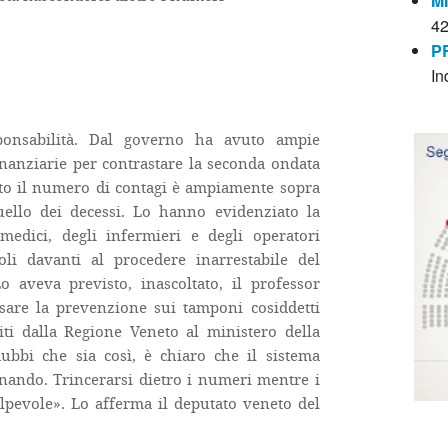
M
4
P
In
ponsabilità. Dal governo ha avuto ampie
finanziarie per contrastare la seconda ondata
to il numero di contagi è ampiamente sopra
ello dei decessi. Lo hanno evidenziato la
medici, degli infermieri e degli operatori
soli davanti al procedere inarrestabile del
 aveva previsto, inascoltato, il professor
basare la prevenzione sui tamponi cosiddetti
iti dalla Regione Veneto al ministero della
ubbi che sia così, è chiaro che il sistema
nando. Trincerarsi dietro i numeri mentre i
lpevole». Lo afferma il deputato veneto del