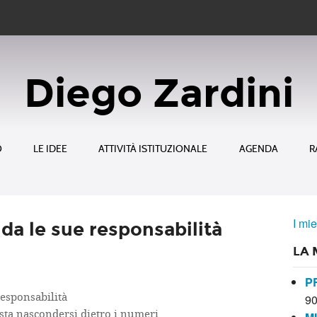
Diego Zardini
O
LE IDEE
ATTIVITÀ ISTITUZIONALE
AGENDA
R
I mie
da le sue responsabilità
LA 
P
responsabilità
9
Basta nascondersi dietro i numeri