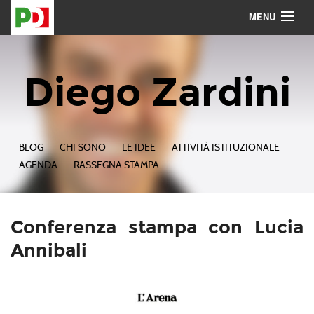
MENU
Contattami
Seguimi
Diego Zardini
BLOG
CHI SONO
LE IDEE
ATTIVITÀ ISTITUZIONALE
AGENDA
RASSEGNA STAMPA
Conferenza stampa con Lucia
Annibali