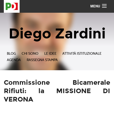
MENU
Contattami
Seguimi
Diego Zardini
BLOG
CHI SONO
LE IDEE
ATTIVITÀ ISTITUZIONALE
AGENDA
RASSEGNA STAMPA
Commissione Bicamerale
Rifiuti: la MISSIONE DI
VERONA