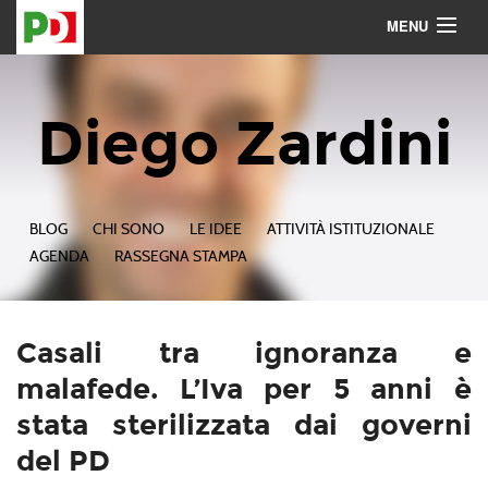
MENU
Contattami
Seguimi
Diego Zardini
BLOG
CHI SONO
LE IDEE
ATTIVITÀ ISTITUZIONALE
AGENDA
RASSEGNA STAMPA
Casali tra ignoranza e
malafede. L’Iva per 5 anni è
stata sterilizzata dai governi
del PD