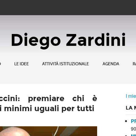
Diego Zardini
O
LE IDEE
ATTIVITÀ ISTITUZIONALE
AGENDA
R
I mie
ccini: premiare chi è
i minimi uguali per tutti
LA 
P
9