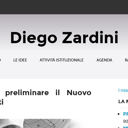
Diego Zardini
O
LE IDEE
ATTIVITÀ ISTITUZIONALE
AGENDA
R
I mie
 preliminare il Nuovo
i
LA 
P
9