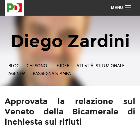
MENU
Contattami
Seguimi
Diego Zardini
BLOG
CHI SONO
LE IDEE
ATTIVITÀ ISTITUZIONALE
AGENDA
RASSEGNA STAMPA
Approvata la relazione sul
Veneto della Bicamerale di
inchiesta sui rifiuti