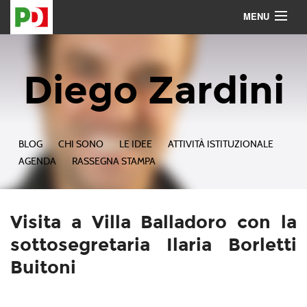
MENU
Contattami
Seguimi
Diego Zardini
BLOG
CHI SONO
LE IDEE
ATTIVITÀ ISTITUZIONALE
AGENDA
RASSEGNA STAMPA
Visita a Villa Balladoro con la
sottosegretaria Ilaria Borletti
Buitoni