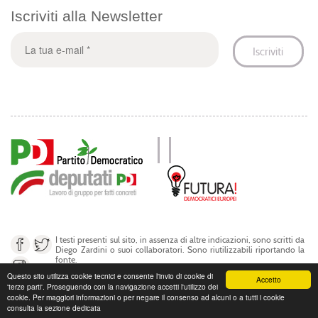
Iscriviti alla Newsletter
I testi presenti sul sito, in assenza di altre indicazioni, sono scritti da
Diego Zardini o suoi collaboratori. Sono riutilizzabili riportando la
fonte.
Questo sito utilizza cookie tecnici e consente l'invio di cookie di
Accetto
'terze parti'. Proseguendo con la navigazione accetti l'utilizzo dei
© Diego Zardini 2017
cookie. Per maggiori informazioni o per negare il consenso ad alcuni o a tutti i cookie
consulta la sezione dedicata