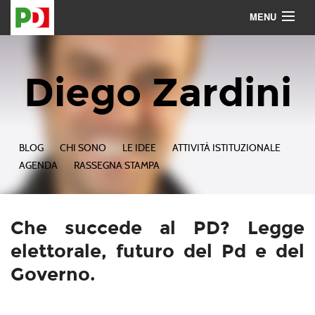
MENU
Contattami
Seguimi
Diego Zardini
BLOG
CHI SONO
LE IDEE
ATTIVITÀ ISTITUZIONALE
AGENDA
RASSEGNA STAMPA
Che succede al PD? Legge
elettorale, futuro del Pd e del
Governo.