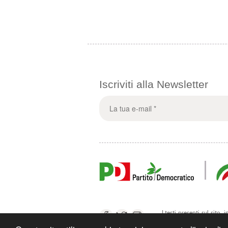
Iscriviti alla Newsletter
I testi presenti sul sito,
Zardini o suoi collaborato