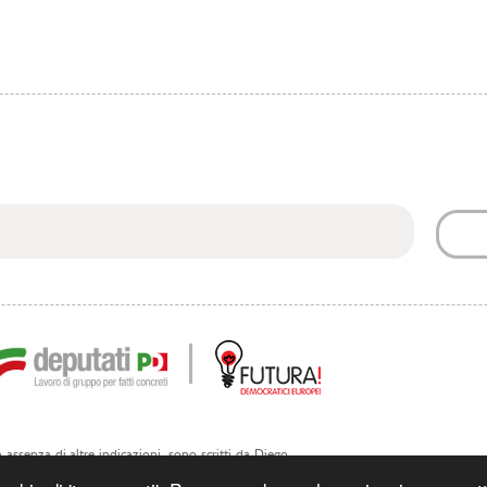
 in assenza di altre indicazioni, sono scritti da Diego
ri. Sono riutilizzabili riportando la fonte.