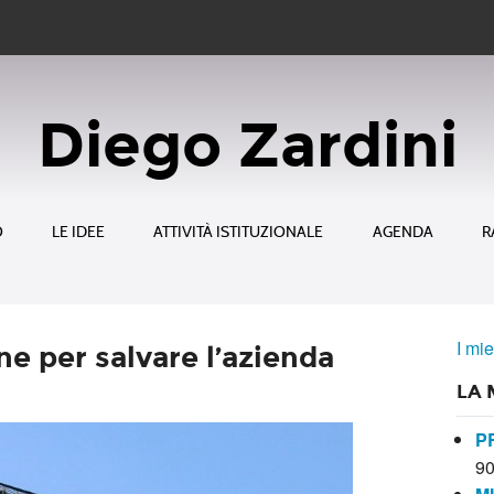
Diego Zardini
O
LE IDEE
ATTIVITÀ ISTITUZIONALE
AGENDA
R
I mie
ne per salvare l’azienda
LA 
P
9