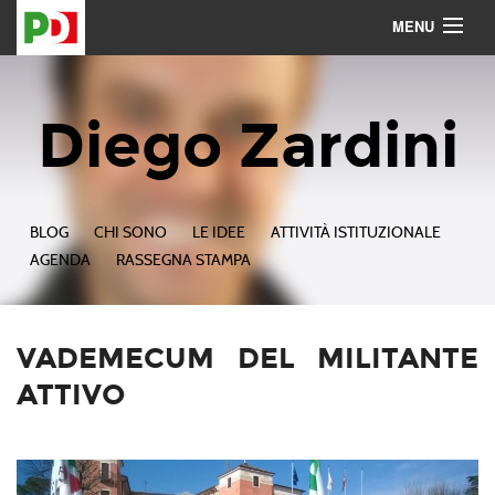
MENU
Contattami
Seguimi
Diego Zardini
BLOG
CHI SONO
LE IDEE
ATTIVITÀ ISTITUZIONALE
AGENDA
RASSEGNA STAMPA
VADEMECUM DEL MILITANTE
ATTIVO