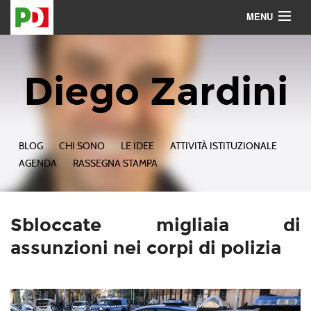
MENU
Contattami
Seguimi
Diego Zardini
BLOG
CHI SONO
LE IDEE
ATTIVITÀ ISTITUZIONALE
AGENDA
RASSEGNA STAMPA
Sbloccate migliaia di
assunzioni nei corpi di polizia