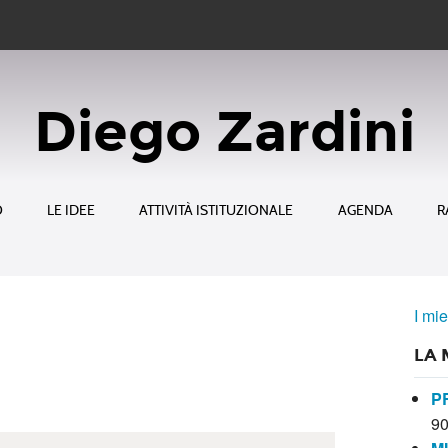
Diego Zardini
O
LE IDEE
ATTIVITÀ ISTITUZIONALE
AGENDA
R
I mie
LA 
P
9