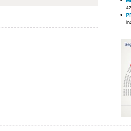
M
4
P
In