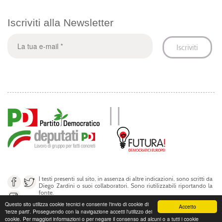
Iscriviti alla Newsletter
I testi presenti sul sito, in assenza di altre indicazioni, sono scritti da
Diego Zardini o suoi collaboratori. Sono riutilizzabili riportando la
fonte.
Questo sito utilizza cookie tecnici e consente l'invio di cookie di
Accetto
'terze parti'. Proseguendo con la navigazione accetti l'utilizzo dei
© Diego Zardini 2017
cookie. Per maggiori informazioni o per negare il consenso ad alcuni o a tutti i cookie