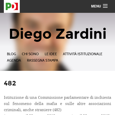
MENU
Contattami
Seguimi
Diego Zardini
BLOG
CHI SONO
LE IDEE
ATTIVITÀ ISTITUZIONALE
AGENDA
RASSEGNA STAMPA
482
Istituzione di una Commissione parlamentare di inchiesta
sul fenomeno della mafia e sulle altre associazioni
criminali, anche straniere (482)