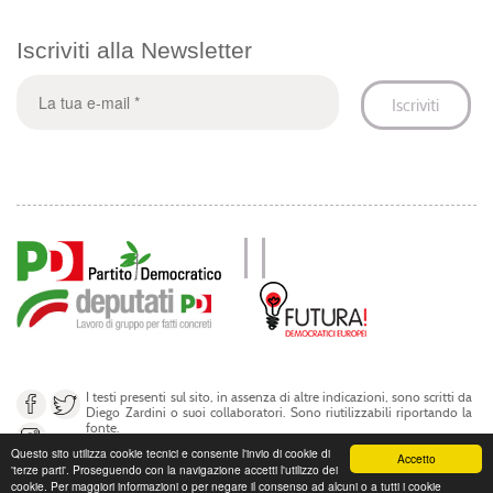
Iscriviti alla Newsletter
I testi presenti sul sito, in assenza di altre indicazioni, sono scritti da
Diego Zardini o suoi collaboratori. Sono riutilizzabili riportando la
fonte.
Questo sito utilizza cookie tecnici e consente l'invio di cookie di
Accetto
'terze parti'. Proseguendo con la navigazione accetti l'utilizzo dei
© Diego Zardini 2017
cookie. Per maggiori informazioni o per negare il consenso ad alcuni o a tutti i cookie