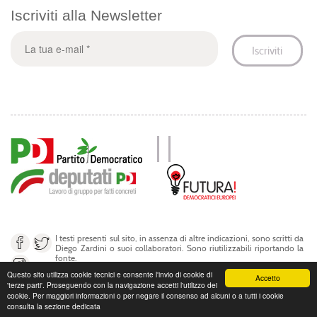
Iscriviti alla Newsletter
I testi presenti sul sito, in assenza di altre indicazioni, sono scritti da
Diego Zardini o suoi collaboratori. Sono riutilizzabili riportando la
fonte.
Questo sito utilizza cookie tecnici e consente l'invio di cookie di
Accetto
'terze parti'. Proseguendo con la navigazione accetti l'utilizzo dei
© Diego Zardini 2017
cookie. Per maggiori informazioni o per negare il consenso ad alcuni o a tutti i cookie
consulta la sezione dedicata